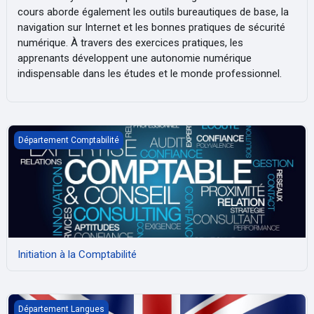
cours aborde également les outils bureautiques de base, la
navigation sur Internet et les bonnes pratiques de sécurité
numérique. À travers des exercices pratiques, les
apprenants développent une autonomie numérique
indispensable dans les études et le monde professionnel.
Initiation à la Comptabilité
Département Comptabilité
Initiation à la Comptabilité
Anglais niveau 1
Département Langues