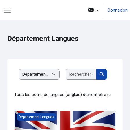
Passer au contenu principal
Connexion
Panneau latéral
Département Langues
Rechercher des c
Catégories de cours
Rechercher de
Tous les cours de langues (anglais) devront être ici
Anglais niveau 1
Département Langues