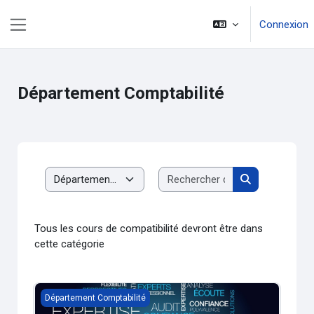
Passer au contenu principal
Connexion
Panneau latéral
Département Comptabilité
Rechercher des c
Catégories de cours
Rechercher de
Tous les cours de compatibilité devront être dans
cette catégorie
Initiation à la Comptabilité
Département Comptabilité